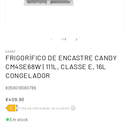
de
1
/
8
CANDY
FRIGORÍFICO DE ENCASTRE CANDY
CM4SE68W | 111L, CLASSE E, 16L
CONGELADOR
SKU:
8059019080789
Preço
€409,90
normal
Em stock