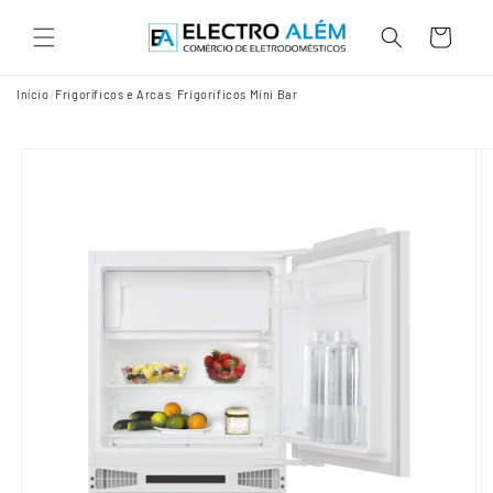
Saltar
para o
Carrinho
conteúdo
/
/
Início
Frigoríficos e Arcas
Frigorificos Mini Bar
Saltar para
a
informação
do produto