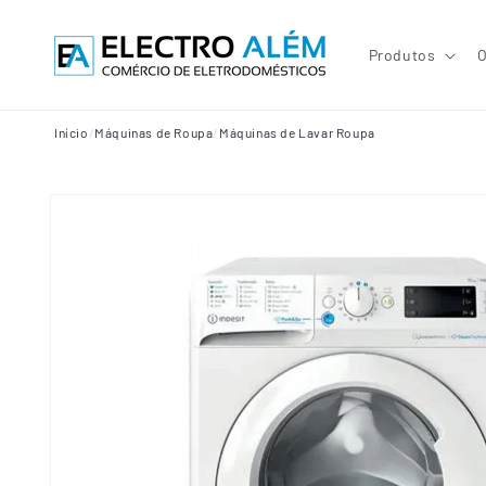
Saltar
para o
conteúdo
Produtos
O
Início
/
Máquinas de Roupa
/
Máquinas de Lavar Roupa
Saltar para
a
informação
do produto