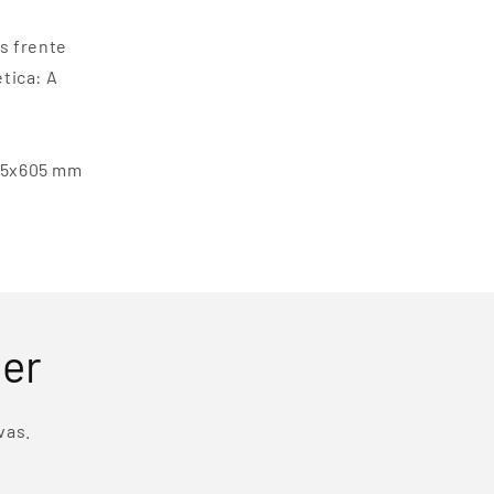
s frente
tica: A
95x605 mm
ter
vas.