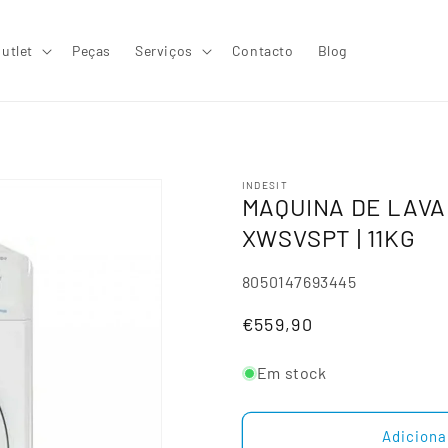
utlet
Peças
Serviços
Contacto
Blog
INDESIT
MAQUINA DE LAVAR
XWSVSPT | 11KG
SKU:
8050147693445
Preço
€559,90
normal
Em stock
Adiciona