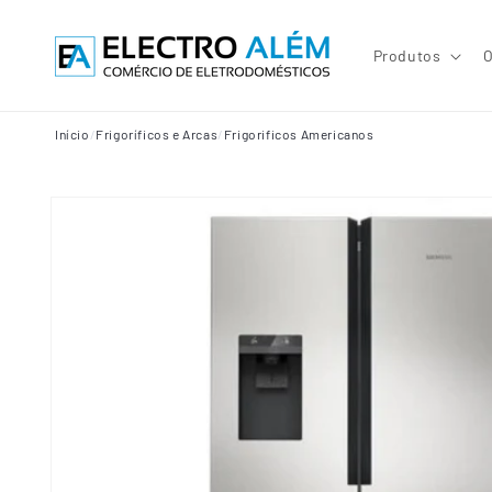
Saltar
para o
conteúdo
Produtos
O
Início
/
Frigoríficos e Arcas
/
Frigorificos Americanos
Saltar para
a
informação
do produto