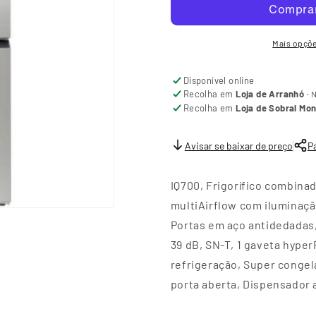
Mais opçõ
Disponível online
Recolha em
Loja de Arranhó
·
N
Recolha em
Loja de Sobral Mo
Avisar se baixar de preço
Pa
IQ700, Frigorífico combina
multiAirflow com iluminaçã
Portas em aço antidedadas, 1
39 dB, SN-T, 1 gaveta hyper
refrigeração, Super congel
porta aberta, Dispensador 