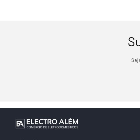
Su
Sej